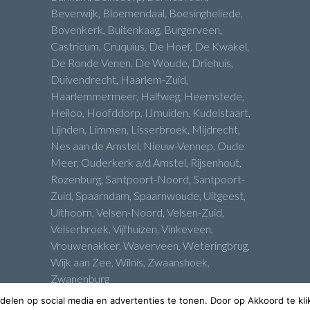
Beverwijk, Bloemendaal, Boesingheliede,
Bovenkerk, Buitenkaag, Burgerveen,
Castricum, Cruquius, De Hoef, De Kwakel,
De Ronde Venen, De Woude, Driehuis,
Duivendrecht, Haarlem-Zuid,
Haarlemmermeer, Halfweg, Heemstede,
Heiloo, Hoofddorp, IJmuiden, Kudelstaart,
Lijnden, Limmen, Lisserbroek, Mijdrecht,
Nes aan de Amstel, Nieuw-Vennep, Oude
Meer, Ouderkerk a/d Amstel, Rijsenhout,
Rozenburg, Santpoort-Noord, Santpoort-
Zuid, Spaarndam, Spaarnwoude, Uitgeest,
Uithoorn, Velsen-Noord, Velsen-Zuid,
Velserbroek, Vijfhuizen, Vinkeveen,
Vrouwenakker, Waverveen, Weteringbrug,
Wijk aan Zee, Wilnis, Zwaanshoek,
Zwanenburg
 delen op social media en advertenties te tonen. Door op Akkoord te kl