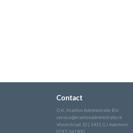
Contact
O.K. Kranten Administratie B.V.
service@krantenadministratie.nl
Visserstraat 10 | 1431 GJ Aalsmeer
0297-341900