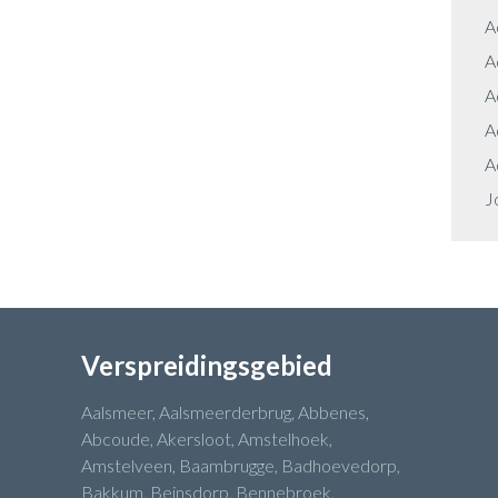
A
A
A
A
A
J
Verspreidingsgebied
Aalsmeer, Aalsmeerderbrug, Abbenes,
Abcoude, Akersloot, Amstelhoek,
Amstelveen, Baambrugge, Badhoevedorp,
Bakkum, Beinsdorp, Bennebroek,