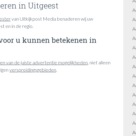
A
eren in Uitgeest
A
ester
van Uitkijkpost Media benaderen wij uw
A
t en in de regio.
A
voor u kunnen betekenen in
A
A
A
zen van de juiste advertentie mogelijkheden
, niet alleen
A
eigen
verspreidingsgebieden
.
A
A
A
A
A
A
A